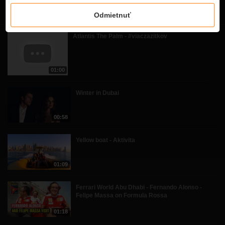
Súvisiace videá
Odmietnuť
Atlantis The Palm - #viaczazitkov
01:00
Winter in Dubai
00:58
Yellow boat - Aktivita
01:09
Ferrari World Abu Dhabi - Fernando Alonso -
Felipe Massa on Formula Rossa
01:18