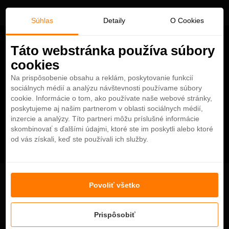
Súhlas
Detaily
O Cookies
Táto webstránka používa súbory
cookies
Na prispôsobenie obsahu a reklám, poskytovanie funkcií
sociálnych médií a analýzu návštevnosti používame súbory
cookie. Informácie o tom, ako používate naše webové stránky,
poskytujeme aj našim partnerom v oblasti sociálnych médií,
inzercie a analýzy. Títo partneri môžu príslušné informácie
skombinovať s ďalšími údajmi, ktoré ste im poskytli alebo ktoré
od vás získali, keď ste používali ich služby.
Open Water Party | Red Bull & Barasti 2016
Povoliť všetko
Prispôsobiť