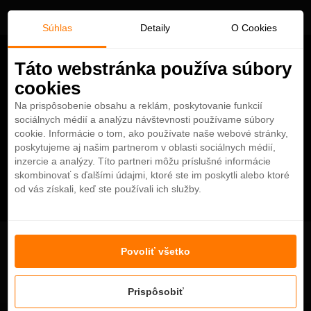
Súhlas
Detaily
O Cookies
Táto webstránka používa súbory
cookies
Na prispôsobenie obsahu a reklám, poskytovanie funkcií
sociálnych médií a analýzu návštevnosti používame súbory
cookie. Informácie o tom, ako používate naše webové stránky,
poskytujeme aj našim partnerom v oblasti sociálnych médií,
inzercie a analýzy. Títo partneri môžu príslušné informácie
skombinovať s ďalšími údajmi, ktoré ste im poskytli alebo ktoré
od vás získali, keď ste používali ich služby.
Najlepší rezort na Maledivach - Velassaru
Povoliť všetko
Prispôsobiť