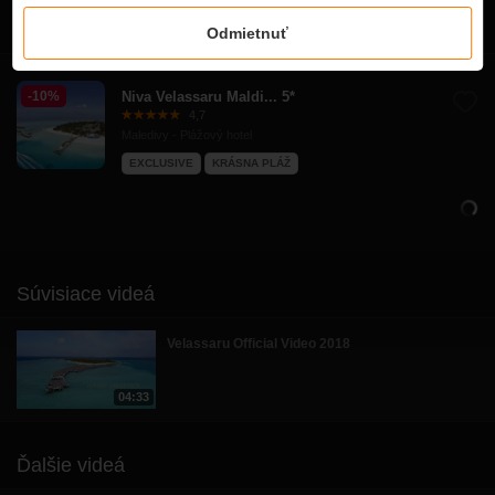
Hotel vo videu
Odmietnuť
-10%
Niva Velassaru Maldi... 5*
4,7
Maledivy - Plážový hotel
EXCLUSIVE
KRÁSNA PLÁŽ
Súvisiace videá
Velassaru Official Video 2018
04:33
Ďalšie videá